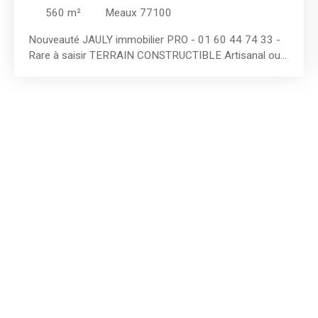
560
m²
Meaux 77100
Nouveauté JAULY immobilier PRO - 01 60 44 74 33 -
Rare à saisir TERRAIN CONSTRUCTIBLE Artisanal ou
commercial de 560 m² env. (Lot B) - Idéalement situé
sur l'avenue de la Victoire à MEAUX - 3 lots
commercialisés de 470 m² env. à 560 m² env. ,
possibilité d'acquérir plusieurs lots ! En zone UXa est
adaptée pour : Commerces,Retail
parks,Showrooms,Bureaux,Artisanat,Entrepôts et
activités économiques compatibles avec un
environnement urbain. ** CARACTÉRISTIQUES ** : -
Superficie totale : 560 m² (Lot A) - Terrain plat, non
viabilisé - Façade largeur moyenne : 14 ml env. -
Profondeur moyenne : 40 ml env. - Coefficient emprise
au sol construction : 0,70 - Étude de sol G1 à votre
disposition + PLU - PLU : zone UXa - Arrêts de bus à
pied (Accès gare Ligne P) - À proximité immédiate de la
Z. I. Nord de Meaux et de sa zone commerciale
(Leclerc, Darty, Picard, Lidl... ) Prix de vente indiqué