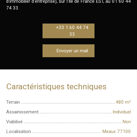
d'immobilier d'entreprise), sur l'Ile de France EST, au 01 60 44
74 33.
+33 1 60 44 74
33
Envoyer un mail
Caractéristiques techniques
Terrain
480
m²
Assainissement
Individuel
Viabilisé
Non
Localisation
Meaux 77100