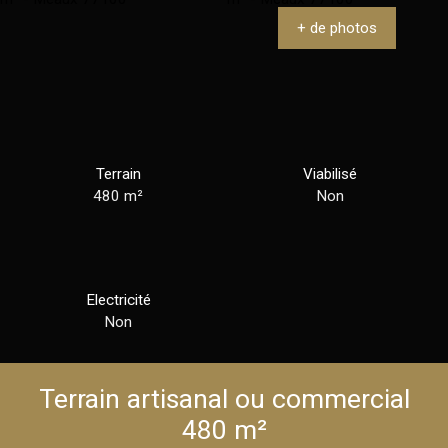
+ de photos
Terrain
Viabilisé
480
m²
Non
Electricité
Non
Terrain artisanal ou commercial
480 m²