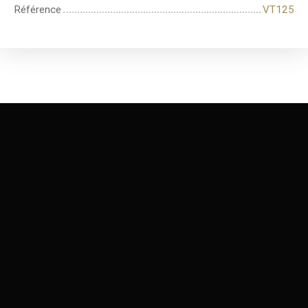
Référence
VT125
+
−