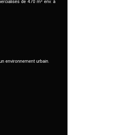
ercialisés de 470 m² env. à
un environnement urbain.