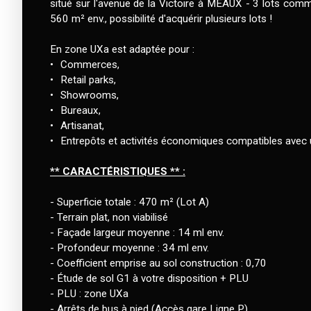
situé sur l'avenue de la Victoire à MEAUX - 3 lots comm
560 m² env., possibilité d'acquérir plusieurs lots !
En zone UXa est adaptée pour :
Commerces,
Retail parks,
Showrooms,
Bureaux,
Artisanat,
Entrepôts et activités économiques compatibles avec 
** CARACTÉRISTIQUES ** :
- Superficie totale : 470 m² (Lot A)
- Terrain plat, non viabilisé
- Façade largeur moyenne : 14 ml env.
- Profondeur moyenne : 34 ml env.
- Coefficient emprise au sol construction : 0,70
- Étude de sol G1 à votre disposition + PLU
- PLU : zone UXa
- Arrêts de bus à pied (Accès gare Ligne P)