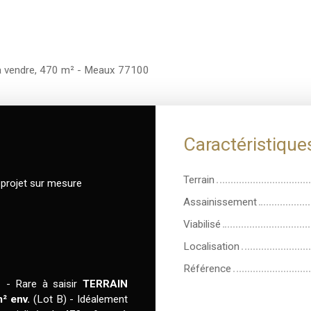
l à vendre, 470 m² - Meaux 77100
Caractéristique
Terrain
 projet sur mesure
Assainissement
Viabilisé
Localisation
Référence
 - Rare à saisir
TERRAIN
² env.
(Lot B) - Idéalement