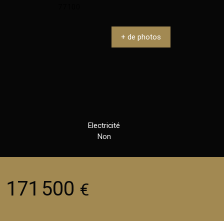
+ de photos
Electricité
Non
171 500
€