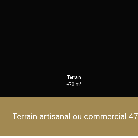
Terrain
470
m²
Terrain artisanal ou commercial 4