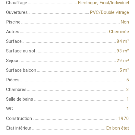
Chauffage
Electrique, Fioul/Individuel
Ouvertures
PVC/Double vitrage
Piscine
Non
Autres
Cheminée
Surface
84
m²
Surface au sol
93
m²
Séjour
29
m²
Surface balcon
5
m²
Pièces
5
Chambres
3
Salle de bains
1
WC
1
Construction
1970
État intérieur
En bon état