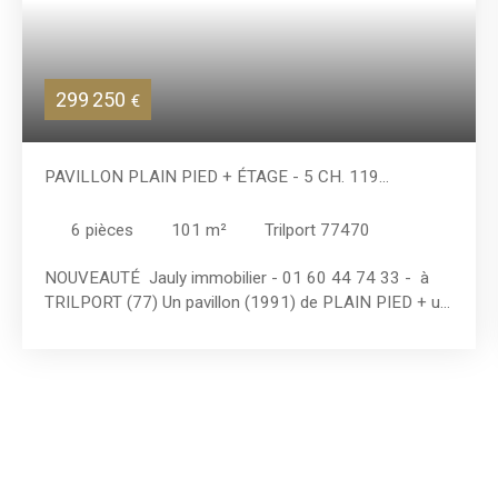
299 250
€
PAVILLON PLAIN PIED + ÉTAGE - 5 CH. 119
M²/387M²
6
pièces
101
m²
Trilport 77470
NOUVEAUTÉ Jauly immobilier - 01 60 44 74 33 - à
TRILPORT (77) Un pavillon (1991) de PLAIN PIED + un
étage, soit 3 chambres et salle de bain en rez de
chaussée + 2 Grandes et salle d'eau au 1er = 5
CHAMBRES ! Quartier résidentiel calme - Pavillon
traditionnel de 119 m² env. au sol, sur 387 m² de terrain
avec terrasse ensoleillée, proximité des écoles et
collège à pied, EXCELLENT DPE en C. **
Caractéristiques principales ** : - Surface totale du
terrain : 387 m² - Superficie au sol 119 m² & hab. 101