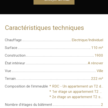
Caractéristiques techniques
Chauffage
Electrique/Individuel
Surface
110
m²
Construction
1900
État intérieur
A rénover
Vue
Ville
Terrain
222
m²
Composition de l'immeuble
* RDC - Un appartement un T2 de 38,96 classé G avec jardin
* 1er étage un appartement T2 de 36,31M2 classé G.
* 2e étage un appartement T2 sous combles de 15,24M2 classé G
Nombre d'étages du bâtiment
2