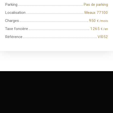
Parking
Pas de parking
Localisation
Meaux 77100
Charges
950
€ /mois
Taxe foncière
1 265
€ /an
Référence
VI052