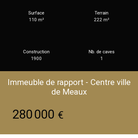
Surface
Terrain
110
m²
222
m²
Construction
Nb. de caves
1900
1
Immeuble de rapport - Centre ville
de Meaux
280 000
€