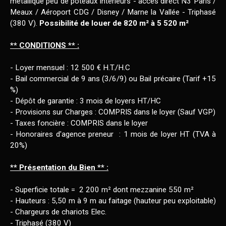
métallique peu de poteaux intérieurs - accès direct N3 Paris /
Meaux / Aéroport CDG / Disney / Marne la Vallée - Triphasé
(380 V).
Possibilité de louer de 820 m² à 5 520 m²
** CONDITIONS ** :
- Loyer mensuel : 12 500 € H.T./H.C
- Bail commercial de 9 ans (3/6/9) ou Bail précaire (Tarif +15
%)
- Dépôt de garantie : 3 mois de loyers HT/HC
- Provisions sur Charges : COMPRIS dans le loyer (Sauf VGP)
- Taxes foncière : COMPRIS dans le loyer
- Honoraires d'agence preneur : 1 mois de loyer HT (TVA à
20%)
** Présentation du Bien ** :
- Superficie totale = 2 200 m² dont mezzanine 550 m²
- Hauteurs : 5,50 m à 9 m au faitage (hauteur peu exploitable)
- Chargeurs de chariots Elec.
- Triphasé (380 V)