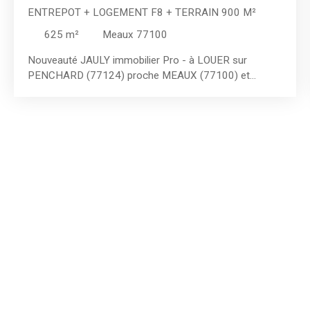
ENTREPOT + LOGEMENT F8 + TERRAIN 900 M²
625
m²
Meaux 77100
Nouveauté JAULY immobilier Pro - à LOUER sur
PENCHARD (77124) proche MEAUX (77100) et
SAINT-SOUPPLETS (77165) - Entrepôt - Dépôt -
Local d'activité - Bureaux - Atelier - 1 FOSSE PL -
Stockage d'une surface de 335 m² env. + Magnifique
logement de 290 m² env. + Terrain / Cour sécurisée de
900 m² adapté aux charges lourdes ! Proximité
Autoroutes A4 et A1 + Nationales N3 / N330 / N2. **
POINTS FORTS ** : - TERRAIN de 900 m² - Proximité
Autoroutes A4 et A1 + Nationales N3 / N330 / N2 -
Idéal pour activité de TRANSPORT (Camions, engins
TP, autocars, agricole... ) - Fosse pour mécanique P. L. -
Terrain adapté aux P. L. et charges lourdes - Enceinte
sécurisée avec vidéo surveillance - Logement de
fonction F8 de 290 m² env. (Photos sur demande) **
Caractéristiques principales ** : - Entrepôt / atelier /
bureaux : 335 m² - Terrain 900 m² - 1 garage VL + 2