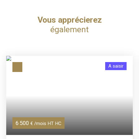
Vous apprécierez
également
A saisir
6 500
€ /mois HT HC