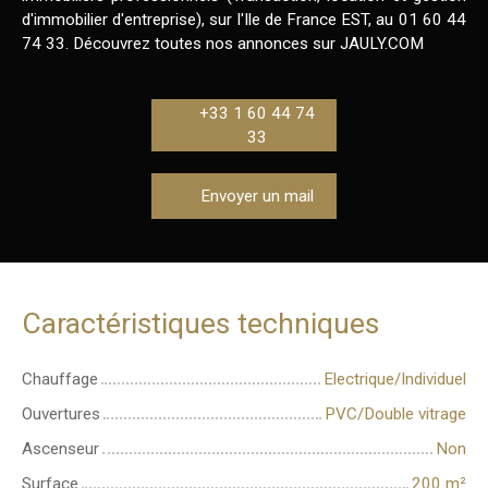
d'immobilier d'entreprise), sur l'Ile de France EST, au 01 60 44
74 33. Découvrez toutes nos annonces sur JAULY.COM
+33 1 60 44 74
33
Envoyer un mail
Caractéristiques techniques
Chauffage
Electrique/Individuel
Ouvertures
PVC/Double vitrage
Ascenseur
Non
Surface
200
m²