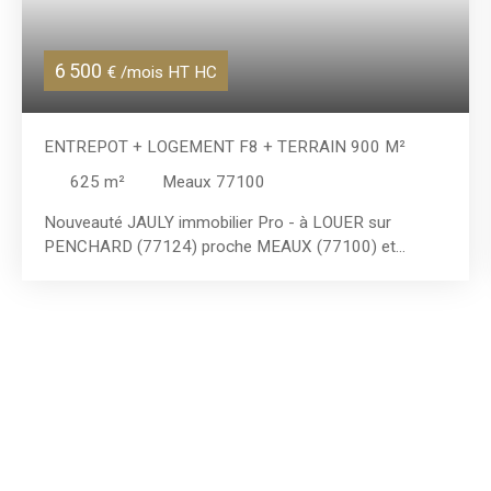
6 500
€ /mois HT HC
ENTREPOT + LOGEMENT F8 + TERRAIN 900 M²
625
m²
Meaux 77100
Nouveauté JAULY immobilier Pro - à LOUER sur
PENCHARD (77124) proche MEAUX (77100) et
SAINT-SOUPPLETS (77165) - Entrepôt - Dépôt -
Local d'activité - Bureaux - Atelier - 1 FOSSE PL -
Stockage d'une surface de 335 m² env. + Magnifique
logement de 290 m² env. + Terrain / Cour sécurisée de
900 m² adapté aux charges lourdes ! Proximité
Autoroutes A4 et A1 + Nationales N3 / N330 / N2. **
POINTS FORTS ** : - TERRAIN de 900 m² - Proximité
Autoroutes A4 et A1 + Nationales N3 / N330 / N2 -
Idéal pour activité de TRANSPORT (Camions, engins
TP, autocars, agricole... ) - Fosse pour mécanique P. L. -