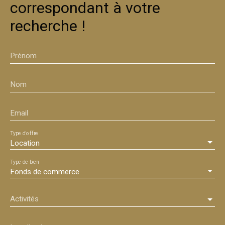
correspondant à votre
Cabinet médical - Local commercial - Magasin - bureau
- agence - salon - assurance - exposition - vente -
recherche !
Téléphonie - Pharmacie
Prénom
Nom
Email
Type d'offre
Location
Type de bien
Fonds de commerce
Activités