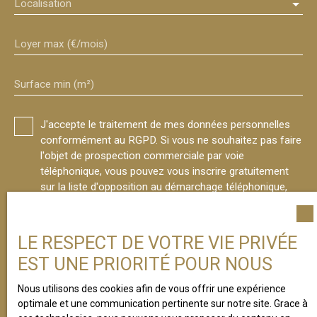
Localisation
Loyer max (€/mois)
Surface min (m²)
J'accepte le traitement de mes données personnelles
conformément au RGPD. Si vous ne souhaitez pas faire
l'objet de prospection commerciale par voie
téléphonique, vous pouvez vous inscrire gratuitement
sur la liste d'opposition au démarchage téléphonique,
prévu par l'article L223-1 du code de la consommation,
sur le site Internet www.bloctel.gouv.fr ou par courrier
adressé à :
LE RESPECT DE VOTRE VIE PRIVÉE
EST UNE PRIORITÉ POUR NOUS
Société Worldline, Service Bloctel, CS 61311, 41013
BLOIS CEDEX.
Nous utilisons des cookies afin de vous offrir une expérience
optimale et une communication pertinente sur notre site. Grace à
Pour en savoir plus sur le traitement de vos données