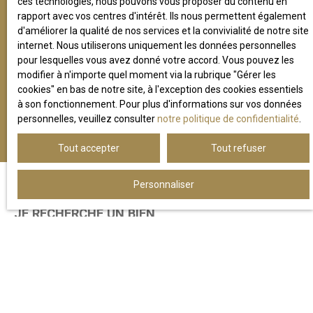
ces technologies, nous pouvons vous proposer du contenu en
personnelles, veuillez consulter notre
politique de
rapport avec vos centres d'intérêt. Ils nous permettent également
confidentialité
.
d'améliorer la qualité de nos services et la convivialité de notre site
internet. Nous utiliserons uniquement les données personnelles
pour lesquelles vous avez donné votre accord. Vous pouvez les
modifier à n'importe quel moment via la rubrique ″Gérer les
Recevoir des annonces
cookies″ en bas de notre site, à l'exception des cookies essentiels
à son fonctionnement. Pour plus d'informations sur vos données
personnelles, veuillez consulter
notre politique de confidentialité
.
Tout accepter
Tout refuser
Personnaliser
JE RECHERCHE UN BIEN
Location bureau Meaux (77100)
Vente immobilier pro Meaux (77100)
Vente terrain industriel Meaux (77100)