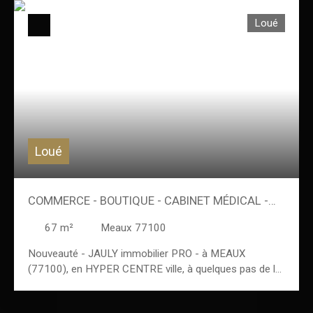
Loué
Loué
COMMERCE - BOUTIQUE - CABINET MÉDICAL -
LOCAL COMMERCIAL
67
m²
Meaux 77100
Nouveauté - JAULY immobilier PRO - à MEAUX
(77100), en HYPER CENTRE ville, à quelques pas de la
place Henri IV, du cinéma UGC, rue du Général Leclerc -
À LOUER : Commerce - Boutique - Cabinet médical -